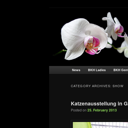
BKH Katzen und Kater – silver
Britisch Kurz
Main menu
Skip to primary content
Skip to secondary content
News
BKH Ladies
BKH Gen
CATEGORY ARCHIVES:
SHOW
Katzenausstellung in G
Posted on
25. February 2013