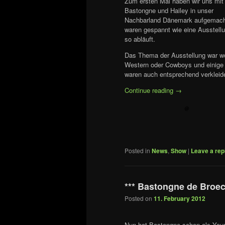
Zum ersten Mal haben wir uns mit
Bastongne und Hailey in unser
Nachbarland Dänemark aufgemach
waren gespannt wie eine Ausstellu
so abläuft.
Das Thema der Ausstellung war w
Western oder Cowboys und einige 
waren auch entsprechend verkleide
Continue reading
→
Posted in
News
,
Show
|
Leave a rep
*** Bastongne de Broeck
Posted on
11. February 2012
Nun hat Bastongne schon als Youn