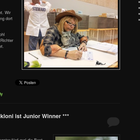
t. Wir
ng dort
ohl
Richter
t.
ly
loni ist Junior Winner ***
gster fünf mal die Best