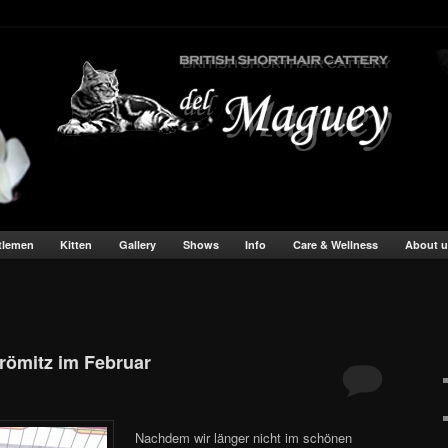
 tabby Hobbyzucht
haar silber tabby – Del Maguey
tlemen
Kitten
Gallery
Shows
Info
Care & Wellness
About u
römitz im Februar
Nachdem wir länger nicht im schönen