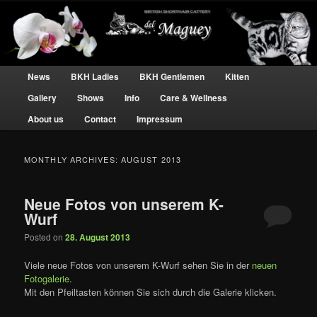
BKH Katzen und Kater – silver tabby Hobbyzucht
Britisch Kurzhaar silber tabby – Del
Main menu
Skip to primary content
Skip to secondary content
News
BKH Ladies
BKH Gentlemen
Kitten
Maguey
Gallery
Shows
Info
Care & Wellness
About us
Contact
Impressum
MONTHLY ARCHIVES:
AUGUST 2013
Neue Fotos von unserem K-
Wurf
Posted on
28. August 2013
Viele neue Fotos von unserem K-Wurf sehen Sie in der
neuen
Fotogalerie
.
Mit den Pfeiltasten können Sie sich durch die Galerie klicken.