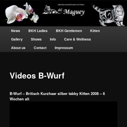
BKH Katzen und Kater – silver tabby Hobbyzucht
Britisch Kurzhaar silber tabby – Del
Main menu
Skip to primary content
Skip to secondary content
News
BKH Ladies
BKH Gentlemen
Kitten
Maguey
Gallery
Shows
Info
Care & Wellness
About us
Contact
Impressum
Videos B-Wurf
B-Wurf – Britisch Kurzhaar silber tabby Kitten 2008 – 6
Wochen alt