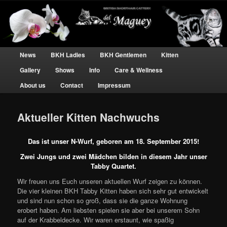
BKH Katzen und Kater – silver tabby Hobbyzucht
Britisch Kurzhaar silber tabby – Del
Main menu
Skip to primary content
Skip to secondary content
News
BKH Ladies
BKH Gentlemen
Kitten
Maguey
Gallery
Shows
Info
Care & Wellness
About us
Contact
Impressum
Aktueller Kitten Nachwuchs
Das ist unser N-Wurf, geboren am 18. September 2015!
Zwei Jungs und zwei Mädchen bilden in diesem Jahr unser
Tabby Quartet.
Wir freuen uns Euch unseren aktuellen Wurf zeigen zu können.
Die vier kleinen BKH Tabby Kitten haben sich sehr gut entwickelt
und sind nun schon so groß, dass sie die ganze Wohnung
erobert haben. Am liebsten spielen sie aber bei unserem Sohn
auf der Krabbeldecke. Wir waren erstaunt, wie spaßig