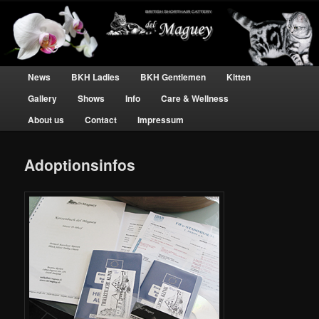
BKH Katzen und Kater – silver tabby Hobbyzucht
Britisch Kurzhaar silber tabby – Del
Main menu
Skip to primary content
Skip to secondary content
News
BKH Ladies
BKH Gentlemen
Kitten
Maguey
Gallery
Shows
Info
Care & Wellness
About us
Contact
Impressum
Adoptionsinfos