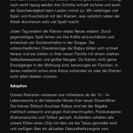
noch recht tapsig werden ihre Schritte schnell sicherer und auch
die Geschwindigkeit beim Laufen nimmt zu. Wir verbringen viel
Spiel- und Kuschelzeit mit den Kleinen, was natürlich neben der
Arbeit drumherum sehr viel Spaß macht.
Jeden Tag erobern die Kleinen etwas Neues erobert. Durch
gegenseitiges Spiel lernen sie ihre Kräfte einzuschätzen und
entwickeln ein Sozialverhalten in der Gruppe. Die
unterschiedlichen Charakterzüge der Babys bilden sich schnell
heraus und sie ziehen zu ihrer neuen Familie mit einem starken
Selbstbewusstsein und großer Neugier. Da Katzen nicht gerne
Einzelgänger in der Wohnung sind, bevorzugen wir Familien, in
denen vielleicht schon eine Katze vorhanden ist oder die Kleinen
nicht allein bleiben müssen.
Adoption
Unsere Kleinsten verlassen uns frühestens ab der 13.- 14.
Lebenswoche in die liebevolle Hände ihrer neuen Dosenöffner.
Die kleinen Britisch Kurzhaar Babys sind bei der Abgabe
mehrfach entwurmt und gegen Katzenschnupfen, Panleukopenie
(Katzenseuche) und Tollwut geimpft. Außerdem erhalten alle
unsere Kitten einen Chip mit dem sie bei Tasso gemeldet sind
und verfügen über ein aktuelles Gesundheitszeugnis vom