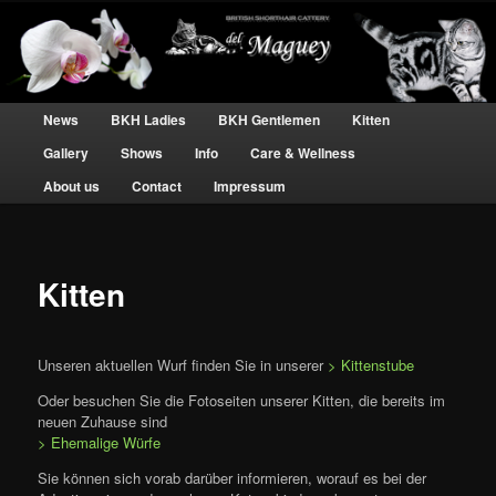
BKH Katzen und Kater – silver tabby Hobbyzucht
Britisch Kurzhaar silber tabby – Del
Main menu
Skip to primary content
Skip to secondary content
News
BKH Ladies
BKH Gentlemen
Kitten
Maguey
Gallery
Shows
Info
Care & Wellness
About us
Contact
Impressum
Kitten
Unseren aktuellen Wurf finden Sie in unserer
> Kittenstube
Oder besuchen Sie die Fotoseiten unserer Kitten, die bereits im
neuen Zuhause sind
> Ehemalige Würfe
Sie können sich vorab darüber informieren, worauf es bei der