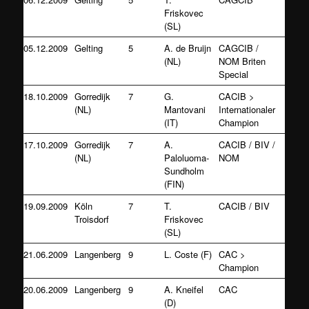
Friskovec
(SL)
05.12.2009
Gelting
5
A. de Bruijn
CAGCIB /
(NL)
NOM Briten
Special
18.10.2009
Gorredijk
7
G.
CACIB >
(NL)
Mantovani
Internationaler
(IT)
Champion
17.10.2009
Gorredijk
7
A.
CACIB / BIV /
(NL)
Paloluoma-
NOM
Sundholm
(FIN)
19.09.2009
Köln
7
T.
CACIB / BIV
Troisdorf
Friskovec
(SL)
21.06.2009
Langenberg
9
L. Coste (F)
CAC >
Champion
20.06.2009
Langenberg
9
A. Kneifel
CAC
(D)