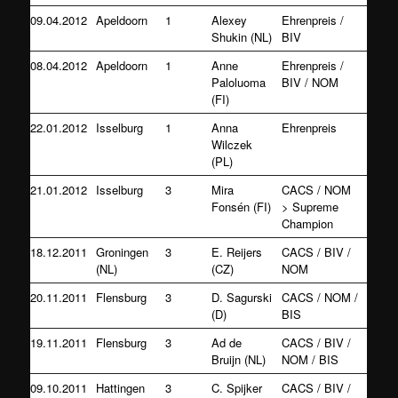
09.04.2012
Apeldoorn
1
Alexey
Ehrenpreis /
Shukin (NL)
BIV
08.04.2012
Apeldoorn
1
Anne
Ehrenpreis /
Paloluoma
BIV / NOM
(FI)
22.01.2012
Isselburg
1
Anna
Ehrenpreis
Wilczek
(PL)
21.01.2012
Isselburg
3
Mira
CACS / NOM
Fonsén (FI)
> Supreme
Champion
18.12.2011
Groningen
3
E. Reijers
CACS / BIV /
(NL)
(CZ)
NOM
20.11.2011
Flensburg
3
D. Sagurski
CACS / NOM /
(D)
BIS
19.11.2011
Flensburg
3
Ad de
CACS / BIV /
Bruijn (NL)
NOM / BIS
09.10.2011
Hattingen
3
C. Spijker
CACS / BIV /