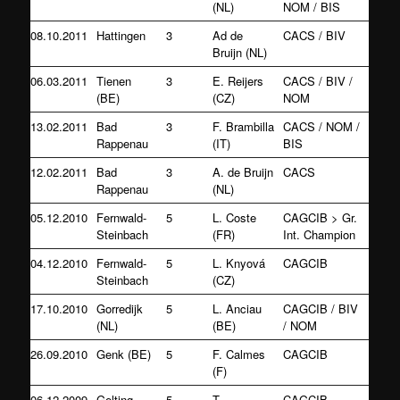
(NL)
NOM / BIS
08.10.2011
Hattingen
3
Ad de
CACS / BIV
Bruijn (NL)
06.03.2011
Tienen
3
E. Reijers
CACS / BIV /
(BE)
(CZ)
NOM
13.02.2011
Bad
3
F. Brambilla
CACS / NOM /
Rappenau
(IT)
BIS
12.02.2011
Bad
3
A. de Bruijn
CACS
Rappenau
(NL)
05.12.2010
Fernwald-
5
L. Coste
CAGCIB > Gr.
Steinbach
(FR)
Int. Champion
04.12.2010
Fernwald-
5
L. Knyová
CAGCIB
Steinbach
(CZ)
17.10.2010
Gorredijk
5
L. Anciau
CAGCIB / BIV
(NL)
(BE)
/ NOM
26.09.2010
Genk (BE)
5
F. Calmes
CAGCIB
(F)
06.12.2009
Gelting
5
T.
CAGCIB