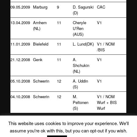
09.05.2009
Marburg
9
D. Sagurski
CAC
(D)
13.04.2009
Arnhem
11
Cheryle
V1
(NL)
U’Ren
(AUS)
11.01.2009
Bielefeld
11
L. Lund(DK)
V1 / NOM
/BIS
21.12.2008
Genk
11
A.
V1
Shchukin
(NL)
05.10.2008
Schwerin
12
A. Uddin
V1
(S)
04.10.2008
Schwerin
12
M.
V1 / NOM
Peltonen
Wurf + BIS
(S)
Wurf
This website uses cookies to improve your experience. We'll
assume you're ok with this, but you can opt-out if you wish.